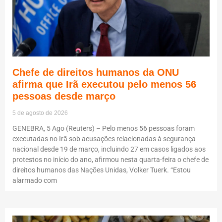
Chefe de direitos humanos da ONU
afirma que Irã executou pelo menos 56
pessoas desde março
5 de agosto de 2026
GENEBRA, 5 Ago (Reuters) – Pelo menos 56 pessoas foram
executadas no Irã sob acusações relacionadas à segurança
nacional desde 19 de março, incluindo 27 em casos ligados aos
protestos no início do ano, afirmou nesta quarta-feira o chefe de
direitos humanos das Nações Unidas, Volker Tuerk. “Estou
alarmado com