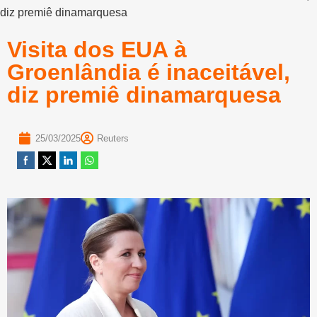
diz premiê dinamarquesa
Visita dos EUA à
Groenlândia é inaceitável,
diz premiê dinamarquesa
25/03/2025
Reuters