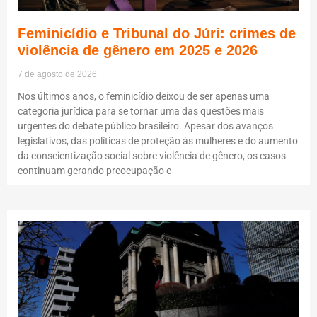
Feminicídio e Tribunal do Júri: crimes de
violência de gênero em 2025 e 2026
7 de agosto de 2026
Nos últimos anos, o feminicídio deixou de ser apenas uma
categoria jurídica para se tornar uma das questões mais
urgentes do debate público brasileiro. Apesar dos avanços
legislativos, das políticas de proteção às mulheres e do aumento
da conscientização social sobre violência de gênero, os casos
continuam gerando preocupação e