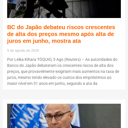
BC do Japão debateu riscos crescentes
de alta dos preços mesmo após alta de
juros em junho, mostra ata
5 de agosto de 2026
Por Leika Kihara TÓQUIO, 5 Ago (Reuters) – As autoridades do
Banco do Japão debateram os crescentes riscos de alta dos
preços, que provavelmente exigiriam mais aumentos na taxa de
juros, mesmo tendo elevado os custos dos empréstimos ao
maior nível em 31 anos em junho, segundo a ata da