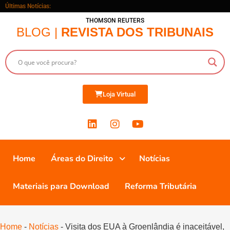
Últimas Notícias:
THOMSON REUTERS
BLOG |
REVISTA DOS TRIBUNAIS
Loja Virtual
Home
Áreas do Direito
Notícias
Materiais para Download
Reforma Tributária
Home
-
Notícias
-
Visita dos EUA à Groenlândia é inaceitável,