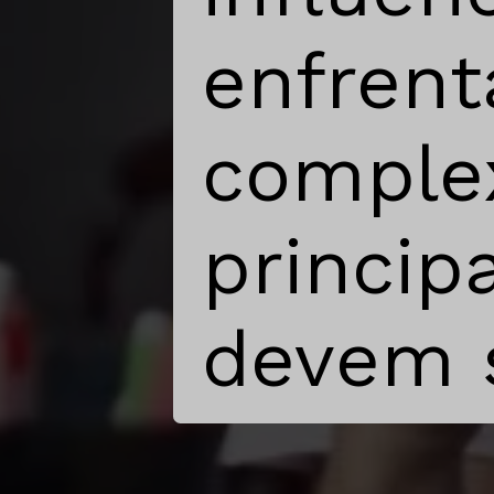
enfrent
comple
princip
devem s