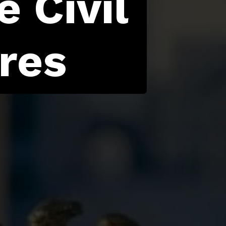
 Civil
res