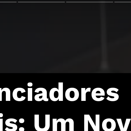
enciadores
ais: Um No