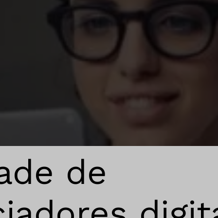
dade de
iadores digit