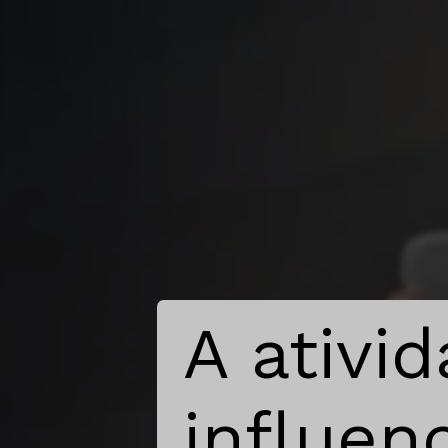
A ativi
influenc