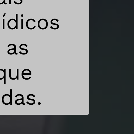
ídicos
 as
 que
das.