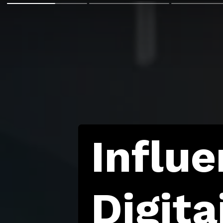
Influ
Digit