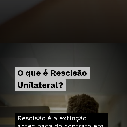
O que é Rescisão
O que é Rescisão
Unilateral?
Unilateral?
Rescisão é a extinção
antecipada do contrato em