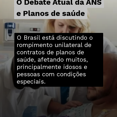
O Debate Atual da ANS
O Debate Atual da ANS
e Planos de saúde
e Planos de saúde
O Brasil está discutindo o
rompimento unilateral de
contratos de planos de
saúde, afetando muitos,
principalmente idosos e
pessoas com condições
especiais.