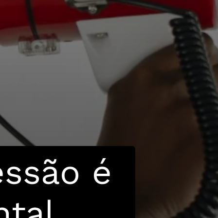
essão é
tal.