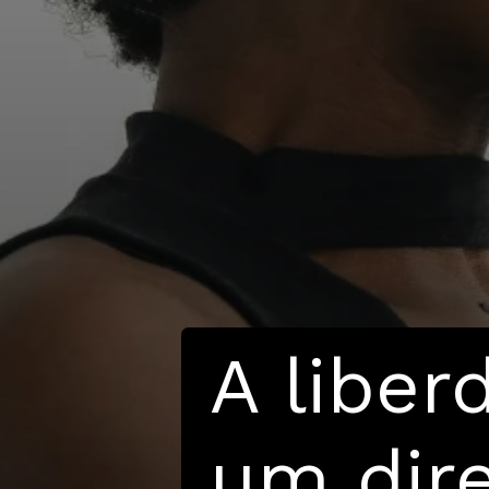
A liber
um dire