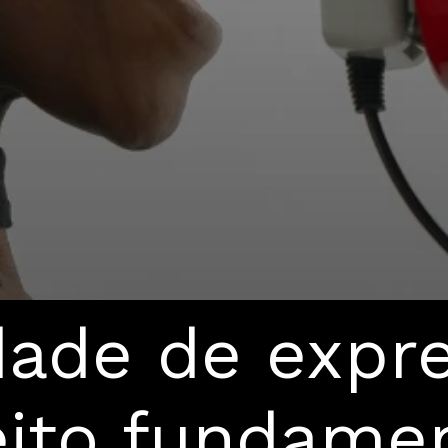
dade de expr
ito fundamen