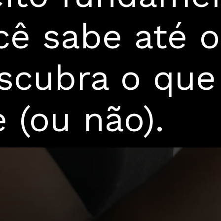
cê sabe até o
scubra o que 
 (ou não).