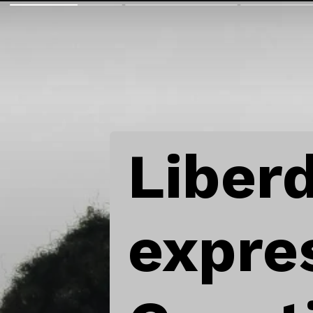
Liber
expres