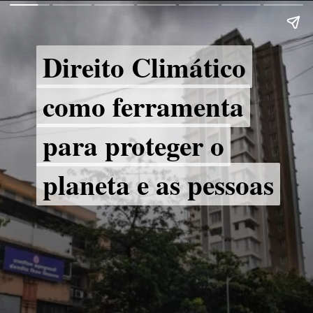
Direito Climático
Direito Climático
como ferramenta
como ferramenta
para proteger o
para proteger o
planeta e as pessoas
planeta e as pessoas