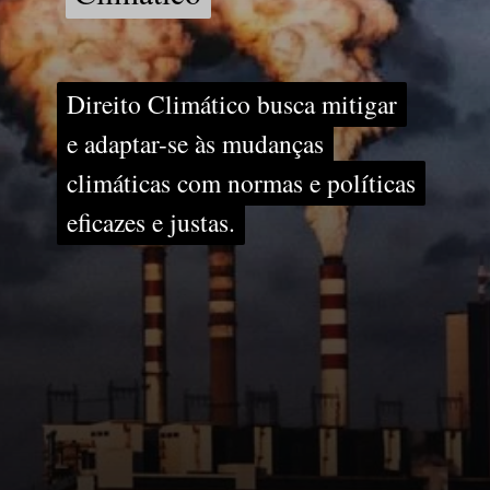
Direito Climático busca mitigar
Direito Climático busca mitigar
e adaptar-se às mudanças
e adaptar-se às mudanças
climáticas com normas e políticas
climáticas com normas e políticas
eficazes e justas.
eficazes e justas.