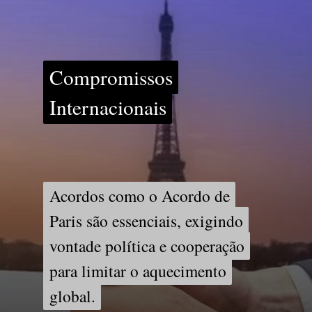
Compromissos
Compromissos
Internacionais
Internacionais
Acordos como o Acordo de
Acordos como o Acordo de
Paris são essenciais, exigindo
Paris são essenciais, exigindo
vontade política e cooperação
vontade política e cooperação
para limitar o aquecimento
para limitar o aquecimento
global.
global.