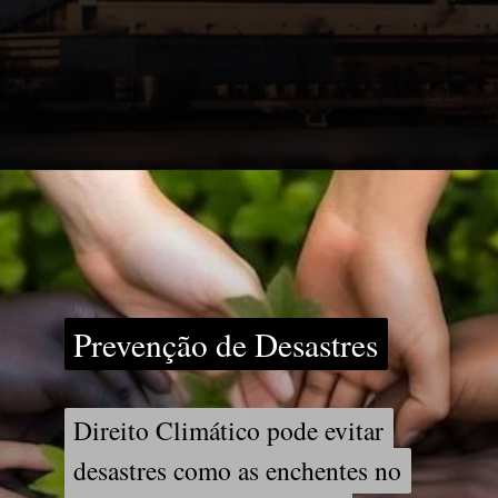
Prevenção de Desastres
Prevenção de Desastres
Direito Climático pode evitar
Direito Climático pode evitar
desastres como as enchentes no
desastres como as enchentes no