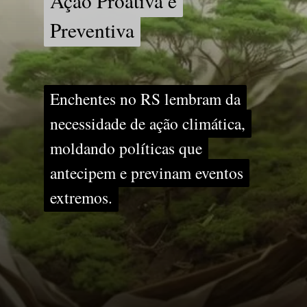
Ação Proativa e
Ação Proativa e
Preventiva
Preventiva
Enchentes no RS lembram da
Enchentes no RS lembram da
necessidade de ação climática,
necessidade de ação climática,
moldando políticas que
moldando políticas que
antecipem e previnam eventos
antecipem e previnam eventos
extremos.
extremos.