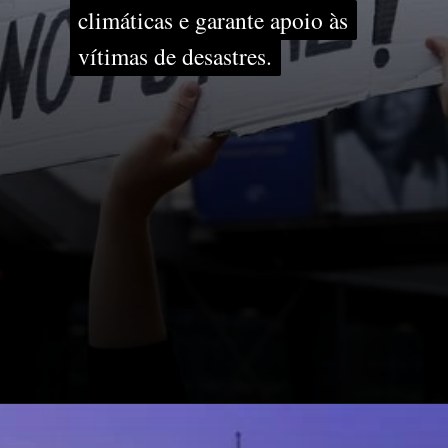
climáticas e garante apoio às
climáticas e garante apoio às
vítimas de desastres.
vítimas de desastres.