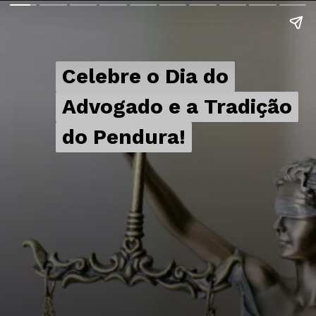
Celebre o Dia do
Celebre o Dia do
Advogado e a Tradição
Advogado e a Tradição
do Pendura!
do Pendura!