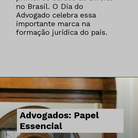
Em 1827, foram criados os
primeiros cursos de Direito
no Brasil. O Dia do
Advogado celebra essa
Advogados: Papel
importante marca na
formação jurídica do país.
Essencial